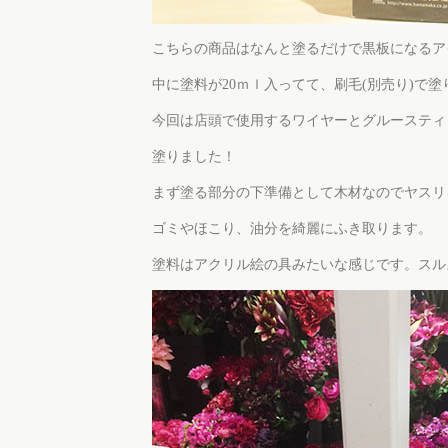
こちらの商品はなんと塗るだけで黒板になるア
中に塗料が20ｍｌ入ってて、刷毛(別売り)で塗
今回は店頭で使用するワイヤーとグルースティ
塗りました！
まず塗る部分の下準備として木材なのでヤスリ
ゴミやほこり、油分を綺麗にふき取ります。
塗料はアクリル絵の具みたいな感じです。スル