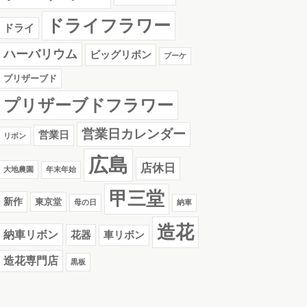
ドライフラワー
ドライ
ハーバリウム
ビッグリボン
ブーケ
プリザーブド
プリザーブドフラワー
営業日カレンダー
営業日
リボン
広島
店休日
大地農園
年末年始
甲三堂
新作
東京堂
母の日
納車
造花
納車リボン
花器
車リボン
造花専門店
黒板