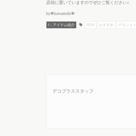
店頭に置いていますのでぜひご覧ください♪
by✻kawanishi✻
f：アイテム紹介
NEW
おすすめ
デモンス
デコプラススタッフ