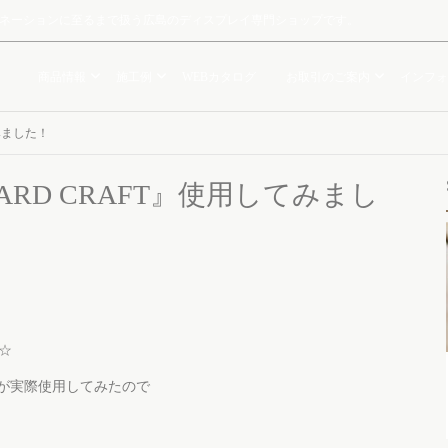
ルミネーションに至るまで扱う広島のディスプレイ専門ショップです。
商品情報
施工例
WEBカタログ
お取引のご案内
インフォ
てみました！
OARD CRAFT』使用してみまし
☆
フが実際使用してみたので