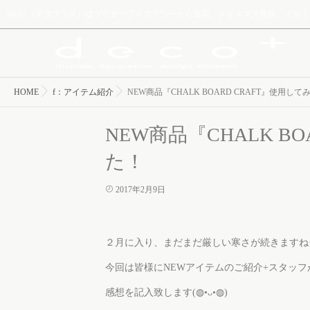
deco+（デコプラス）はプリザーブドフラワーから造花、クリスマス装飾、イ
HOME
f：アイテム紹介
NEW商品『CHALK BOARD CRAFT』使用し
NEW商品『CHALK B
た！
2017年2月9日
２月に入り、まだまだ厳しい寒さが続きますね
今回は皆様にNEWアイテムのご紹介+スタッ
感想を記入致します(◍•ᴗ•◍)