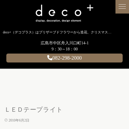
deco+（デコプラス）はプリザーブドフラワーから造花、クリスマス装飾、イルミネーションに至るまで扱う広島のディスプレイ専門ショップです。
広島市中区舟入川口町14-1
9：30～18：00
082-298-2000
ＬＥＤテープライト
2010年6月2日