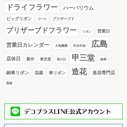
ドライフラワー
ハーバリウム
ビッグリボン
プリザーブド
ブーケ
プリザーブドフラワー
営業日
リボン
広島
営業日カレンダー
大地農園
年末年始
甲三堂
店休日
新作
東京堂
母の日
納車
造花
納車リボン
花器
造花専門店
車リボン
黒板