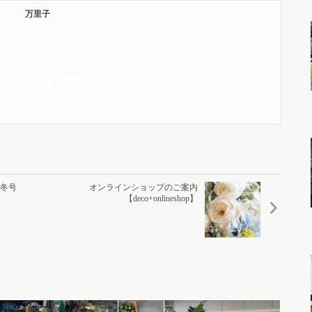
万里子
T冬号
オンラインショップのご案内
【deco+onlineshop】