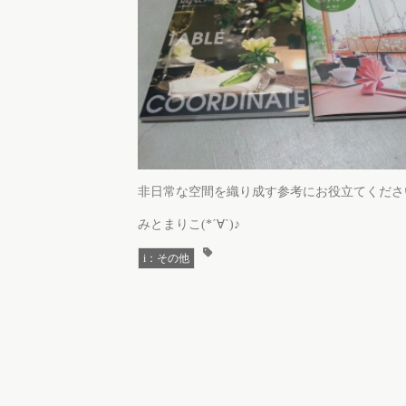
非日常な空間を織り成す参考にお役立てくださ
みとまりこ(*´∀`)♪
i：その他