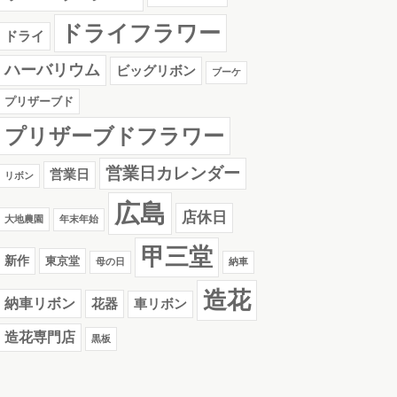
ドライフラワー
ドライ
ハーバリウム
ビッグリボン
ブーケ
プリザーブド
プリザーブドフラワー
営業日カレンダー
営業日
リボン
広島
店休日
大地農園
年末年始
甲三堂
新作
東京堂
母の日
納車
造花
納車リボン
花器
車リボン
造花専門店
黒板