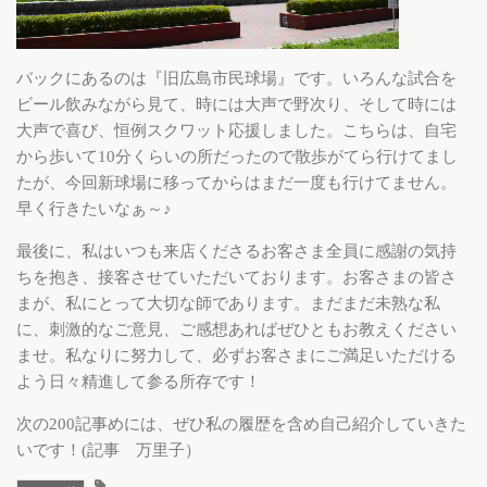
バックにあるのは『旧広島市民球場』です。いろんな試合を
ビール飲みながら見て、時には大声で野次り、そして時には
大声で喜び、恒例スクワット応援しました。こちらは、自宅
から歩いて10分くらいの所だったので散歩がてら行けてまし
たが、今回新球場に移ってからはまだ一度も行けてません。
早く行きたいなぁ～♪
最後に、私はいつも来店くださるお客さま全員に感謝の気持
ちを抱き、接客させていただいております。お客さまの皆さ
まが、私にとって大切な師であります。まだまだ未熟な私
に、刺激的なご意見、ご感想あればぜひともお教えください
ませ。私なりに努力して、必ずお客さまにご満足いただける
よう日々精進して参る所存です！
次の200記事めには、ぜひ私の履歴を含め自己紹介していきた
いです！(記事 万里子）