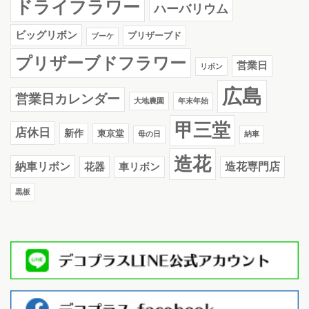
ドライフラワー
ハーバリウム
ビッグリボン
プリザーブド
ブーケ
プリザーブドフラワー
営業日
リボン
広島
営業日カレンダー
大地農園
年末年始
甲三堂
店休日
新作
東京堂
母の日
納車
造花
納車リボン
花器
造花専門店
車リボン
黒板