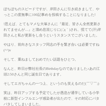
ぼちぼちのスピードですが、岸田さんに引き続きまして、や
っとこの度無事に100記事めを投稿することになりました!
!思えば、とてもマメな大塚さんに『最近、皆さん全然更新さ
れてませんが…』と溜め息混じりに(;´д｀)され、慌てて(汗)岸
田さんと私が更新をし合うというスタンスでございました。
やはり、前向きなスタッフ同志の手を繋ぎ合いは必要ですね
(^^)v
そして、重ねましておめでたい話題をひとつ。
なんと、昨日が弊社社長のBirthdayなのでありました♪あの江
頭2:50さんと同じ誕生日であります。
そしてエガちゃんの一つ上、というのも笑えるのだ(￣▽￣;)
実は、昨日アップする予定でしたが愚息が通学している小学
校に新型インフルエンザ感染者が出たので、その対応にバタ
バタしてしまいました。