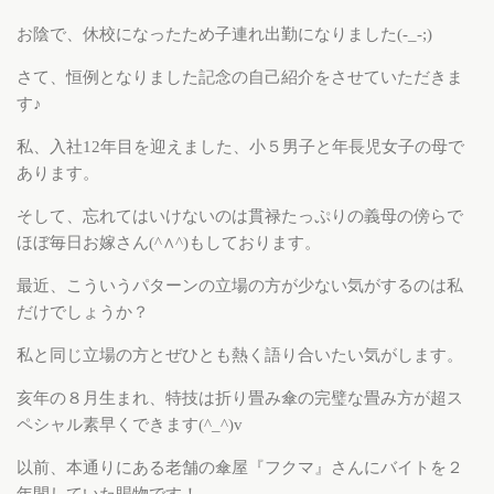
お陰で、休校になったため子連れ出勤になりました(-_-;)
さて、恒例となりました記念の自己紹介をさせていただきま
す♪
私、入社12年目を迎えました、小５男子と年長児女子の母で
あります。
そして、忘れてはいけないのは貫禄たっぷりの義母の傍らで
ほぼ毎日お嫁さん(^∧^)もしております。
最近、こういうパターンの立場の方が少ない気がするのは私
だけでしょうか？
私と同じ立場の方とぜひとも熱く語り合いたい気がします。
亥年の８月生まれ、特技は折り畳み傘の完璧な畳み方が超ス
ペシャル素早くできます(^_^)v
以前、本通りにある老舗の傘屋『フクマ』さんにバイトを２