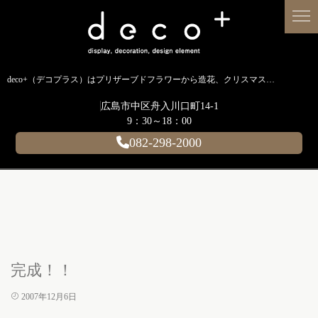
deco+（デコプラス）はプリザーブドフラワーから造花、クリスマス装飾、イルミネーションに至るまで扱う広島のディスプレイ専門ショップです。
広島市中区舟入川口町14-1
9：30～18：00
082-298-2000
完成！！
2007年12月6日