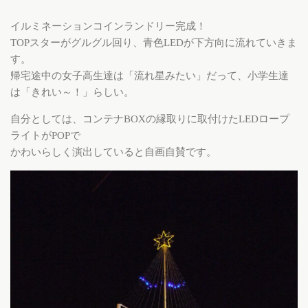
イルミネーションコインランドリー完成！
TOPスターがグルグル回り、青色LEDが下方向に流れていきま
す。
帰宅途中の女子高生達は「流れ星みたい」だって、小学生達
は「きれい～！」らしい。
自分としては、コンテナBOXの縁取りに取付けたLEDロープ
ライトがPOPで
かわいらしく演出していると自画自賛です。