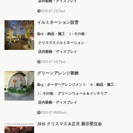
店内装飾・ディスプレイ
2026-07-21(Tue)
イルミネーション設営
h：納品・施工
/
i：その他
/
クリスマスイルミネーション
/
店内装飾・ディスプレイ
2026-07-16(Thu)
グリーンアレンジ装飾
g：オーダーアレンジメント
/
h：納品・施工
/
i：その他
/
グリーンウォール＆インテリア
/
店内装飾・ディスプレイ
2026-07-06(Mon)
2026 クリスマス＆正月 展示受注会