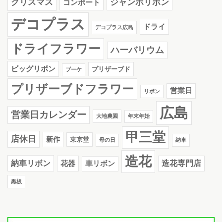
クリスマス
ジャンボリボン
コンポート
デコプラス
ドライ
デコプラス広島
ドライフラワー
ハーバリウム
ビッグリボン
プリザーブド
ブーケ
プリザーブドフラワー
営業日
リボン
広島
営業日カレンダー
大地農園
年末年始
甲三堂
店休日
新作
東京堂
母の日
納車
造花
納車リボン
花器
造花専門店
車リボン
黒板