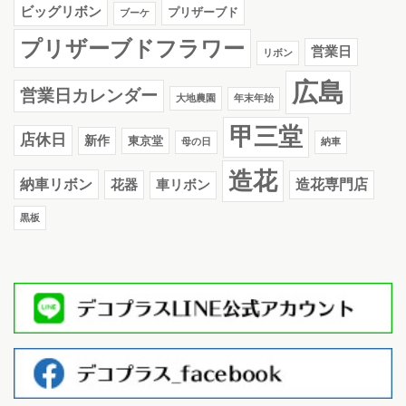
ビッグリボン
プリザーブド
ブーケ
プリザーブドフラワー
営業日
リボン
広島
営業日カレンダー
大地農園
年末年始
甲三堂
店休日
新作
東京堂
母の日
納車
造花
納車リボン
花器
造花専門店
車リボン
黒板