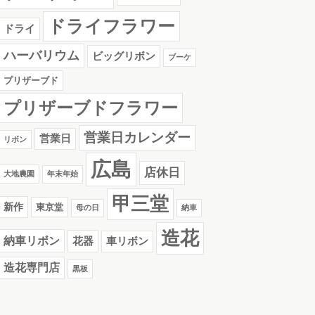
ドライフラワー
ドライ
ハーバリウム
ビッグリボン
ブーケ
プリザーブド
プリザーブドフラワー
営業日カレンダー
営業日
リボン
広島
店休日
大地農園
年末年始
甲三堂
新作
東京堂
母の日
納車
造花
納車リボン
花器
車リボン
造花専門店
黒板