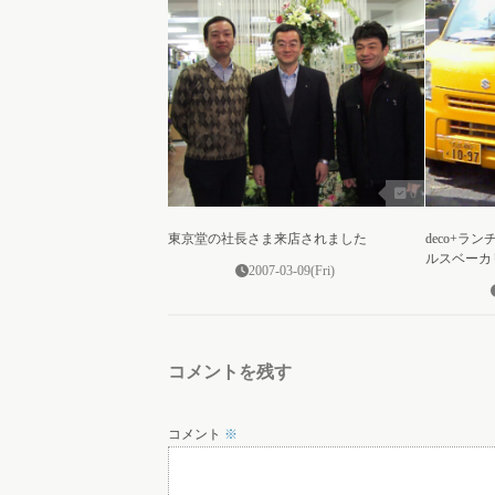
0
東京堂の社長さま来店されました
deco+ラ
ルスベーカ
2007-03-09(Fri)
コメントを残す
コメント
※