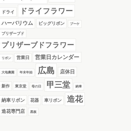
ドライフラワー
ドライ
ハーバリウム
ビッグリボン
ブーケ
プリザーブド
プリザーブドフラワー
営業日カレンダー
営業日
リボン
広島
店休日
大地農園
年末年始
甲三堂
新作
東京堂
母の日
納車
造花
納車リボン
花器
車リボン
造花専門店
黒板