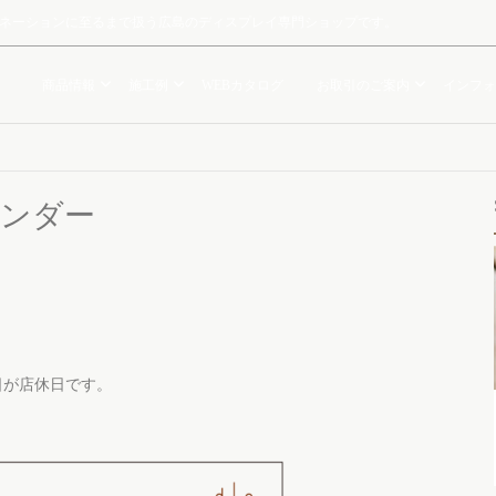
ルミネーションに至るまで扱う広島のディスプレイ専門ショップです。
商品情報
施工例
WEBカタログ
お取引のご案内
インフォ
レンダー
祝日が店休日です。