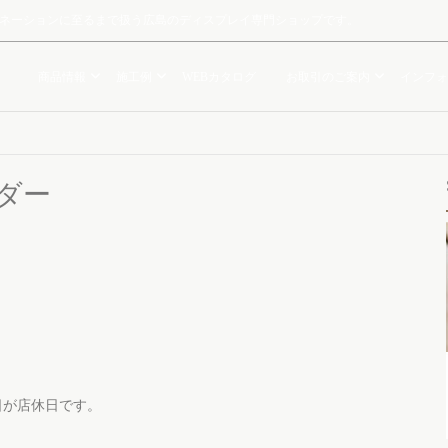
ルミネーションに至るまで扱う広島のディスプレイ専門ショップです。
商品情報
施工例
WEBカタログ
お取引のご案内
インフォ
ンダー
祝日が店休日です。