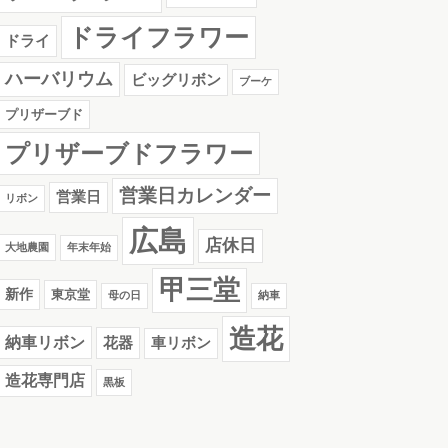
ドライフラワー
ドライ
ハーバリウム
ビッグリボン
ブーケ
プリザーブド
プリザーブドフラワー
営業日カレンダー
営業日
リボン
広島
店休日
大地農園
年末年始
甲三堂
新作
東京堂
母の日
納車
造花
納車リボン
花器
車リボン
造花専門店
黒板