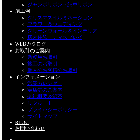
ジャンボリボン・納車リボン
施工例
クリスマスイルミネーション
フラワー＆ウエディング
グリーンウォール＆インテリア
店内装飾・ディスプレイ
WEBカタログ
a：お知らせ
お取引のご案内
アーティフィシャルフラワー
デコプラス
プリザーブドフラワ
業務用お取引
ー
営業日
営業日カレンダー
年末年始
広島
店休日
甲三堂
造花
施工のお取引
個人のお客様のお取引
インフォメーション
営業カレンダー
岸田
実店舗のご案内
デコプラススタッフ
会社概要＆沿革
リクルート
プライバシーポリシー
サイトマップ
BLOG
お問い合わせ