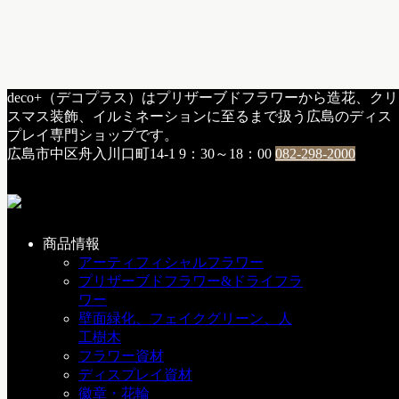
HOME
deco+（デコプラス）はプリザーブドフラワーから造花、クリ
a：お知らせ
スマス装飾、イルミネーションに至るまで扱う広島のディス
12月・1月 営業日カレンダー
プレイ専門ショップです。
広島市中区舟入川口町14-1
9：30～18：00
082-298-2000
12月・1月 営業日カレンダー
2023年12月1日
商品情報
12月、1月の営業日カレンダーです😀
アーティフィシャルフラワー
年末は12月28日(木)まで、 年始は1月5日(金)から営業予定で
プリザーブドフラワー&ドライフラ
す。
ワー
壁面緑化、フェイクグリーン、人
月曜～土曜 9:30～18:00まで営業、 日曜と祝日が店休日で
工樹木
す。
フラワー資材
ディスプレイ資材
今月もよろしくお願いします✨
徽章・花輪