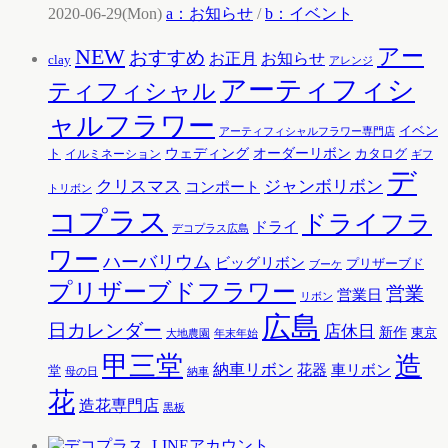
2020-06-29(Mon)
a：お知らせ
/
b：イベント
アー
NEW
おすすめ
お知らせ
お正月
clay
アレンジ
アーティフィシ
ティフィシャル
ャルフラワー
イベン
アーティフィシャルフラワー専門店
ウェディング
オーダーリボン
ト
カタログ
イルミネーション
ギフ
デ
クリスマス
ジャンボリボン
コンポート
トリボン
コプラス
ドライフラ
ドライ
デコプラス広島
ワー
ハーバリウム
ビッグリボン
プリザーブド
ブーケ
プリザーブドフラワー
営業
営業日
リボン
広島
日カレンダー
店休日
新作
東京
大地農園
年末年始
甲三堂
造
納車リボン
花器
車リボン
堂
母の日
納車
花
造花専門店
黒板