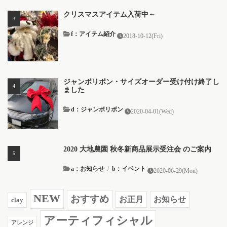
クリスマスアイテム入荷中～
f：アイテム紹介
2018-10-12(Fri)
ジャンボリボン・サイズオーダー受け付け終了し
ました
d：ジャンボリボン
2020-04-01(Wed)
2020 大地農園 秋冬新商品展示受注会 のご案内
a：お知らせ
/
b：イベント
2020-06-29(Mon)
NEW
おすすめ
お知らせ
お正月
clay
アーティフィシャル
アレンジ