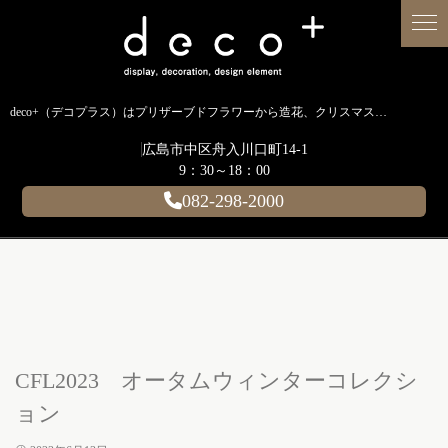
deco+（デコプラス）はプリザーブドフラワーから造花、クリスマス装飾、イルミネーションに至るまで扱う広島のディスプレイ専門ショップです。
広島市中区舟入川口町14-1
9：30～18：00
082-298-2000
CFL2023 オータムウィンターコレクシ
ョン