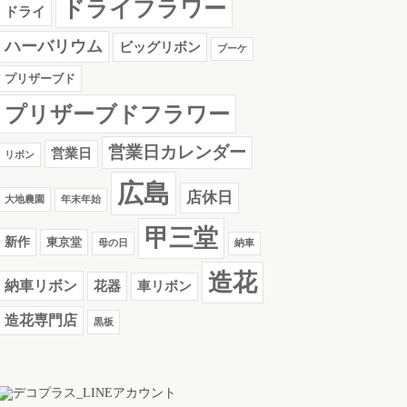
ドライフラワー
ドライ
ハーバリウム
ビッグリボン
ブーケ
プリザーブド
プリザーブドフラワー
営業日カレンダー
営業日
リボン
広島
店休日
大地農園
年末年始
甲三堂
新作
東京堂
母の日
納車
造花
納車リボン
花器
車リボン
造花専門店
黒板