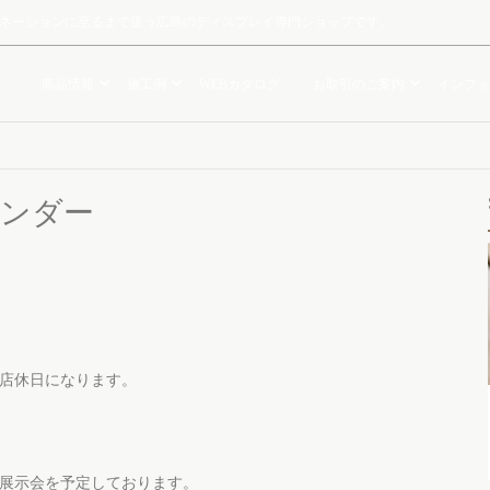
ルミネーションに至るまで扱う広島のディスプレイ専門ショップです。
商品情報
施工例
WEBカタログ
お取引のご案内
インフォ
レンダー
日が店休日になります。
ス展示会を予定しております。