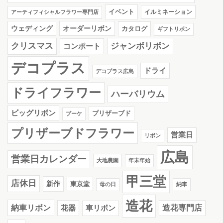
イベント
イルミネーション
アーティフィシャルフラワー専門店
ウェディング
オーダーリボン
カタログ
ギフトリボン
クリスマス
ジャンボリボン
コンポート
デコプラス
ドライ
デコプラス広島
ドライフラワー
ハーバリウム
ビッグリボン
プリザーブド
ブーケ
プリザーブドフラワー
営業日
リボン
広島
営業日カレンダー
大地農園
年末年始
甲三堂
店休日
新作
東京堂
母の日
納車
造花
納車リボン
花器
造花専門店
車リボン