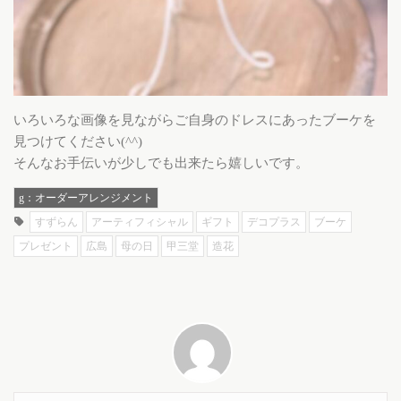
いろいろな画像を見ながらご自身のドレスにあったブーケを
見つけてください(^^)
そんなお手伝いが少しでも出来たら嬉しいです。
g：オーダーアレンジメント
すずらん
アーティフィシャル
ギフト
デコプラス
ブーケ
プレゼント
広島
母の日
甲三堂
造花