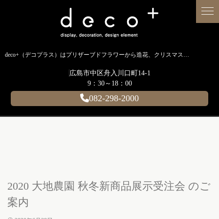
deco+（デコプラス）はプリザーブドフラワーから造花、クリスマス装飾、イルミネーションに至るまで扱う広島のディスプレイ専門ショップです。
広島市中区舟入川口町14-1
9：30～18：00
082-298-2000
2020 大地農園 秋冬新商品展示受注会 のご
案内