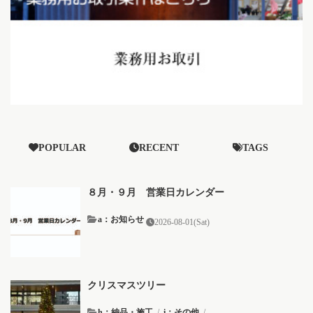
POPULAR
RECENT
TAGS
８月・９月 営業日カレンダー
a：お知らせ
2026-08-01(Sat)
クリスマスツリー
h：納品・施工
/
i：その他
/