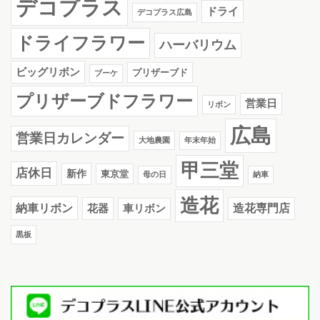
デコプラス
ドライ
デコプラス広島
ドライフラワー
ハーバリウム
ビッグリボン
プリザーブド
ブーケ
プリザーブドフラワー
営業日
リボン
広島
営業日カレンダー
大地農園
年末年始
甲三堂
店休日
新作
東京堂
母の日
納車
造花
納車リボン
花器
造花専門店
車リボン
黒板