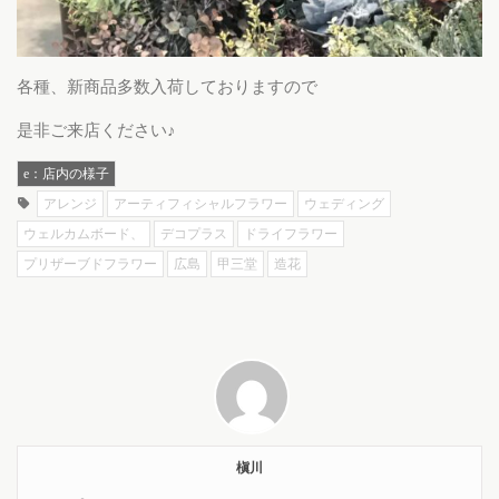
各種、新商品多数入荷しておりますので
是非ご来店ください♪
e：店内の様子
アレンジ
アーティフィシャルフラワー
ウェディング
ウェルカムボード、
デコプラス
ドライフラワー
プリザーブドフラワー
広島
甲三堂
造花
槇川