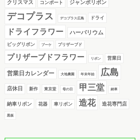
クリスマス
ジャンボリボン
コンポート
デコプラス
ドライ
デコプラス広島
ドライフラワー
ハーバリウム
ビッグリボン
プリザーブド
ブーケ
プリザーブドフラワー
営業日
リボン
広島
営業日カレンダー
大地農園
年末年始
甲三堂
店休日
新作
東京堂
母の日
納車
造花
納車リボン
花器
造花専門店
車リボン
黒板