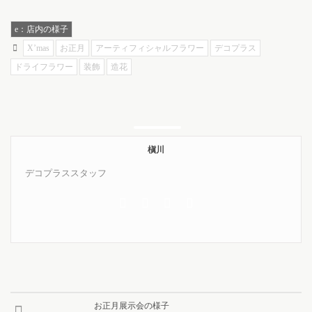
e：店内の様子
X’mas
お正月
アーティフィシャルフラワー
デコプラス
ドライフラワー
装飾
造花
槇川
デコプラススタッフ
お正月展示会の様子