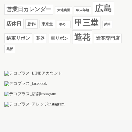
広島
営業日カレンダー
大地農園
年末年始
甲三堂
店休日
新作
東京堂
母の日
納車
造花
納車リボン
花器
造花専門店
車リボン
黒板