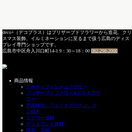
HOME
deco+（デコプラス）はプリザーブドフラワーから造花、クリ
b：イベント
スマス装飾、イルミネーションに至るまで扱う広島のディス
2019年正月展示会のお知らせ
プレイ専門ショップです。
広島市中区舟入川口町14-1
9：30～18：00
082-298-2000
2019年正月展示会のお知らせ
2019年8月21日
商品情報
今年も東京堂クリスマス展示受注会を開催いたします
アーティフィシャルフラワー
昨年もご好評いただいておりました、東京堂によりますデモ
プリザーブドフラワー&ドライフラ
ンストレーションも行います。
ワー
1日3回受講料は無料！ご予約も要りません。
壁面緑化、フェイクグリーン、人
（講習内容は2日間同じです）
工樹木
フラワー資材
18日(水)・19日(木)はご招待お葉書がないと入店していただ
ディスプレイ資材
けない、業者向けイベント期間です。
徽章・花輪