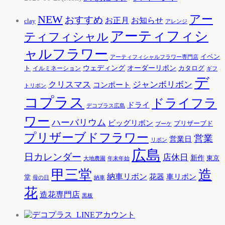
アー
NEW
おすすめ
お知らせ
お正月
clay
アレンジ
アーティフィシ
ティフィシャル
ャルフラワー
イベン
アーティフィシャルフラワー専門店
ウェディング
オーダーリボン
ト
カタログ
イルミネーション
ギフ
デ
クリスマス
ジャンボリボン
コンポート
トリボン
コプラス
ドライフラ
ドライ
デコプラス広島
ワー
ハーバリウム
ビッグリボン
プリザーブド
ブーケ
プリザーブドフラワー
営業
営業日
リボン
広島
日カレンダー
店休日
新作
東京
大地農園
年末年始
甲三堂
造
納車リボン
花器
車リボン
堂
母の日
納車
花
造花専門店
黒板