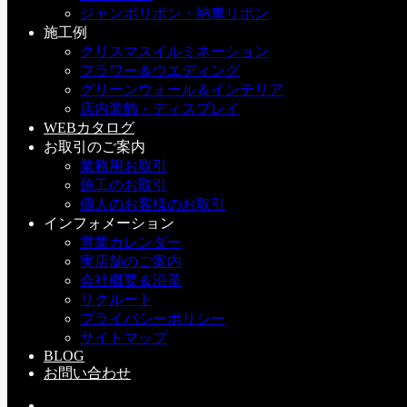
一般のお客様は展示会期間中はご入店お断りしております。
ジャンボリボン・納車リボン
ご迷惑をおかけいたしますがよろしくお願いいたします。
施工例
クリスマスイルミネーション
※20日より通常営業です
フラワー＆ウエディング
グリーンウォール＆インテリア
店内装飾・ディスプレイ
b：イベント
WEBカタログ
お正月
アーティフィシャルフラワー
デコプラス
展示会
広島
東
お取引のご案内
京堂
造花
業務用お取引
施工のお取引
個人のお客様のお取引
インフォメーション
岸田
営業カレンダー
実店舗のご案内
デコプラススタッフ
会社概要＆沿革
リクルート
プライバシーポリシー
サイトマップ
BLOG
お問い合わせ
2019年クリスマス展示会のお知らせ