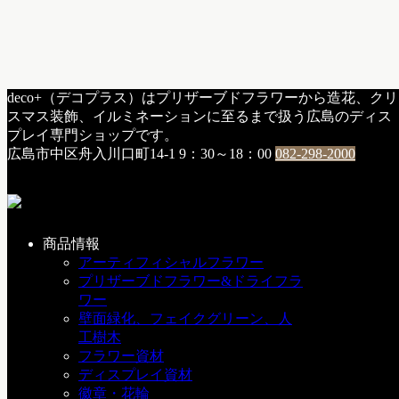
HOME
deco+（デコプラス）はプリザーブドフラワーから造花、クリ
a：お知らせ
スマス装飾、イルミネーションに至るまで扱う広島のディス
フロールエバーギャラリー２０１８「＆プリザ」開催
プレイ専門ショップです。
のお知らせ
広島市中区舟入川口町14-1
9：30～18：00
082-298-2000
フロールエバーギャラリー２０１８
「＆プリザ」開催のお知らせ
商品情報
2018年4月13日
アーティフィシャルフラワー
プリザーブドフラワー&ドライフラ
ワー
壁面緑化、フェイクグリーン、人
※広島会場は開催終了いたしました
工樹木
フラワー資材
ディスプレイ資材
2017年に全国5カ所で開催し、大変ご好評いただきました商
徽章・花輪