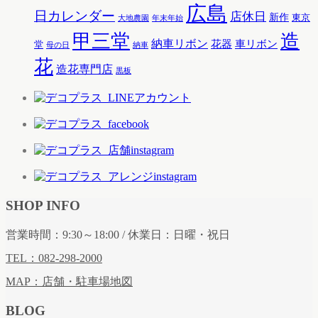
広島
日カレンダー
店休日
新作
東京
大地農園
年末年始
甲三堂
造
納車リボン
花器
車リボン
堂
母の日
納車
花
造花専門店
黒板
SHOP INFO
営業時間：9:30～18:00 / 休業日：日曜・祝日
TEL：082-298-2000
MAP：店舗・駐車場地図
BLOG