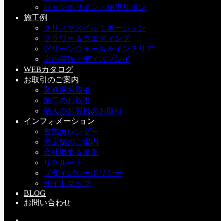
品展示受注会『フロールエバーギャラリー』。
ジャンボリボン・納車リボン
この度、2018年は広島での開催が決定しました！
施工例
フロールエバーがご提案する最新のトレンドカラーや新商品
クリスマスイルミネーション
を使ったアレンジも多数ご用意。
フラワー＆ウエディング
グリーンウォール＆インテリア
今回のテーマは『＆プリザ』。
店内装飾・ディスプレイ
「トレンドカラー＆プリザ」「素材＆プリザ」「イベント＆
WEBカタログ
プリザ」…
お取引のご案内
自由な発想で組み合わせることで、プリザーブドフラワーの
業務用お取引
世界はさらに広がるはず
施工のお取引
その他、大阪・東京・福岡・札幌の計5会場で開催となりま
個人のお客様のお取引
す。
インフォメーション
ぜひこの機会に、お近くの会場まで足をお運びください。
営業カレンダー
実店舗のご案内
なお、こちらのイベントはご予約制となっておりますので、
会社概要＆沿革
FAXまたはWEBでお申し込みの上ご来場ください。
リクルート
プライバシーポリシー
※広島会場のご来場予約締め切りは5/26（土）とさせて頂き
サイトマップ
ます。
BLOG
※本展示会はデコプラス会員様限定のご案内となります。
お問い合わせ
イベントの詳細はこちら