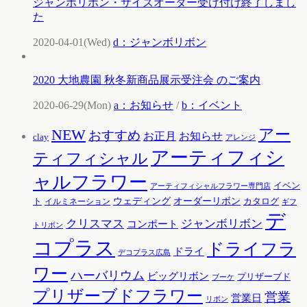
ジャンボリボン・サイズオーダー受け付け終了しまし
た
2020-04-01(Wed)
d：ジャンボリボン
2020 大地農園 秋冬新商品展示受注会 のご案内
2020-06-29(Mon)
a：お知らせ
/
b：イベント
アー
NEW
おすすめ
お知らせ
お正月
clay
アレンジ
アーティフィシ
ティフィシャル
ャルフラワー
イベン
アーティフィシャルフラワー専門店
ウェディング
オーダーリボン
ト
カタログ
イルミネーション
ギフ
デ
クリスマス
ジャンボリボン
コンポート
トリボン
コプラス
ドライフラ
ドライ
デコプラス広島
ワー
ハーバリウム
ビッグリボン
プリザーブド
ブーケ
プリザーブドフラワー
営業
営業日
リボン