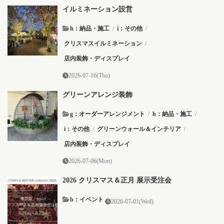
イルミネーション設営
h：納品・施工
/
i：その他
/
クリスマスイルミネーション
/
店内装飾・ディスプレイ
2026-07-16(Thu)
グリーンアレンジ装飾
g：オーダーアレンジメント
/
h：納品・施工
/
i：その他
/
グリーンウォール＆インテリア
/
店内装飾・ディスプレイ
2026-07-06(Mon)
2026 クリスマス＆正月 展示受注会
b：イベント
2026-07-01(Wed)