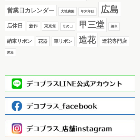
広島
営業日カレンダー
大地農園
年末年始
甲三堂
店休日
新作
東京堂
母の日
納車
造花
納車リボン
花器
造花専門店
車リボン
黒板