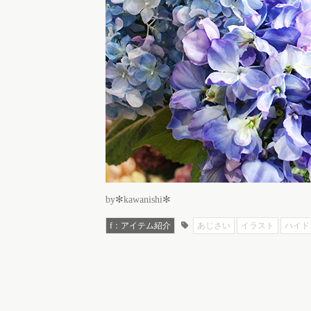
by✻kawanishi✻
f：アイテム紹介
あじさい
イラスト
ハイド