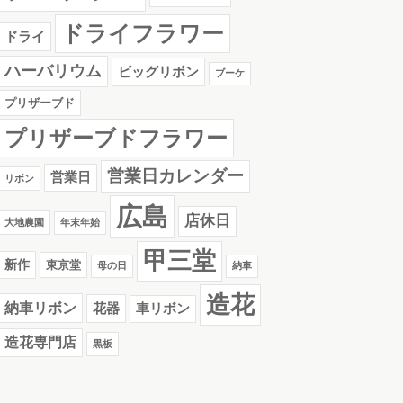
ドライフラワー
ドライ
ハーバリウム
ビッグリボン
ブーケ
プリザーブド
プリザーブドフラワー
営業日カレンダー
営業日
リボン
広島
店休日
大地農園
年末年始
甲三堂
新作
東京堂
母の日
納車
造花
納車リボン
花器
車リボン
造花専門店
黒板