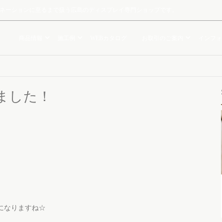
ルミネーションに至るまで扱う広島のディスプレイ専門ショップです。
商品情報
施工例
WEBカタログ
お取引のご案内
インフォ
ました！
になりますね☆