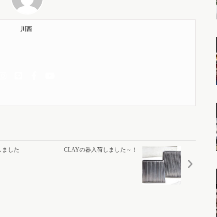
川西
しました
CLAYの器入荷しました～！