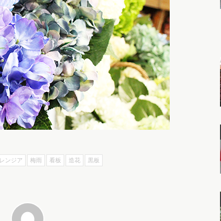
レンジア
梅雨
看板
造花
黒板