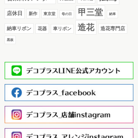
甲三堂
店休日
新作
東京堂
母の日
納車
造花
納車リボン
花器
造花専門店
車リボン
黒板