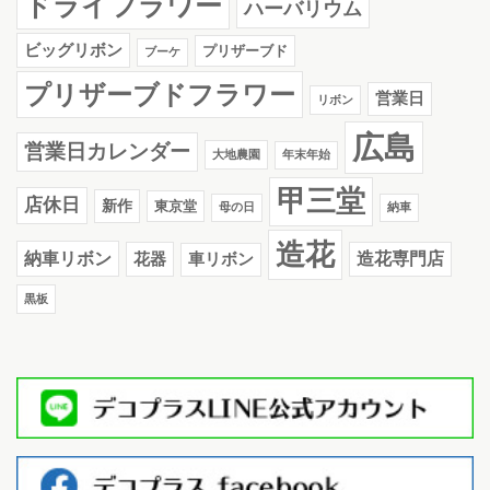
ドライフラワー
ハーバリウム
ビッグリボン
プリザーブド
ブーケ
プリザーブドフラワー
営業日
リボン
広島
営業日カレンダー
大地農園
年末年始
甲三堂
店休日
新作
東京堂
母の日
納車
造花
納車リボン
花器
造花専門店
車リボン
黒板