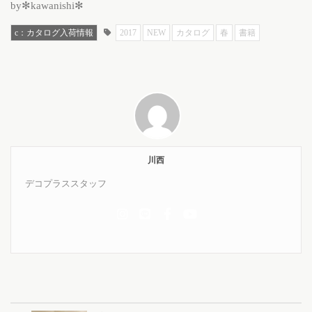
by✻kawanishi✻
c：カタログ入荷情報
2017
NEW
カタログ
春
書籍
川西
デコプラススタッフ