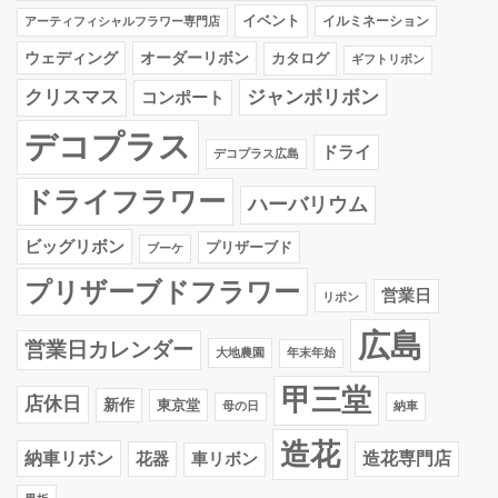
イベント
イルミネーション
アーティフィシャルフラワー専門店
ウェディング
オーダーリボン
カタログ
ギフトリボン
クリスマス
ジャンボリボン
コンポート
デコプラス
ドライ
デコプラス広島
ドライフラワー
ハーバリウム
ビッグリボン
プリザーブド
ブーケ
プリザーブドフラワー
営業日
リボン
広島
営業日カレンダー
大地農園
年末年始
甲三堂
店休日
新作
東京堂
母の日
納車
造花
納車リボン
花器
造花専門店
車リボン