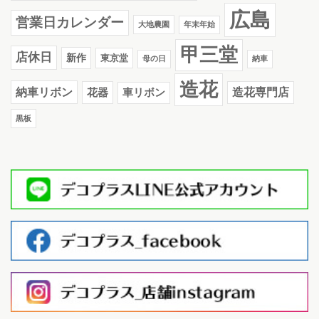
広島
営業日カレンダー
大地農園
年末年始
甲三堂
店休日
新作
東京堂
母の日
納車
造花
納車リボン
花器
造花専門店
車リボン
黒板