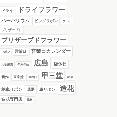
ドライフラワー
ドライ
ハーバリウム
ビッグリボン
ブーケ
プリザーブド
プリザーブドフラワー
営業日カレンダー
営業日
リボン
広島
店休日
大地農園
年末年始
甲三堂
新作
東京堂
母の日
納車
造花
納車リボン
花器
車リボン
造花専門店
黒板