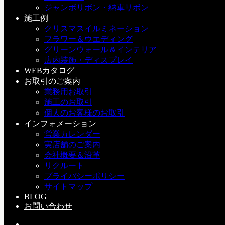
ジャンボリボン・納車リボン
三戸 益徳
施工例
クリスマスイルミネーション
デコプラス代表。
フラワー＆ウエディング
グリーンウォール＆インテリア
店内装飾・ディスプレイ
WEBカタログ
お取引のご案内
業務用お取引
TOKYODO 2014 大阪展示会
施工のお取引
個人のお客様のお取引
あけましておめでとうございます
インフォメーション
営業カレンダー
こちらの記事もどうぞ
実店舗のご案内
会社概要＆沿革
0
リクルート
プライバシーポリシー
9月・10月 営業日カレンダー
サイトマップ
BLOG
2025-09-03(Wed)
お問い合わせ
0