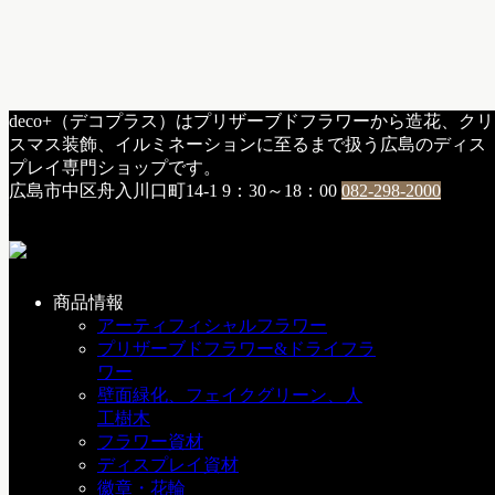
HOME
deco+（デコプラス）はプリザーブドフラワーから造花、クリ
a：お知らせ
スマス装飾、イルミネーションに至るまで扱う広島のディス
年末年始の休業案内
プレイ専門ショップです。
広島市中区舟入川口町14-1
9：30～18：00
082-298-2000
年末年始の休業案内
2013年12月14日
商品情報
下記の期間を休業日とさせて頂きますので、お知らせいたし
アーティフィシャルフラワー
ます。
プリザーブドフラワー&ドライフラ
何卒、今後ともよろしくお願い申し上げます。
ワー
休業日・・・平成25年12月29日(日) 〜 平成25年1月5日
壁面緑化、フェイクグリーン、人
(日)
工樹木
フラワー資材
a：お知らせ
ディスプレイ資材
徽章・花輪