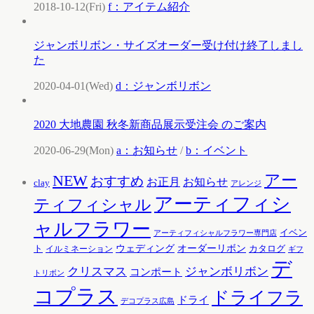
2018-10-12(Fri)
f：アイテム紹介
ジャンボリボン・サイズオーダー受け付け終了しまし
た
2020-04-01(Wed)
d：ジャンボリボン
2020 大地農園 秋冬新商品展示受注会 のご案内
2020-06-29(Mon)
a：お知らせ
/
b：イベント
アー
NEW
おすすめ
お知らせ
お正月
clay
アレンジ
アーティフィシ
ティフィシャル
ャルフラワー
イベン
アーティフィシャルフラワー専門店
ウェディング
オーダーリボン
ト
カタログ
イルミネーション
ギフ
デ
クリスマス
ジャンボリボン
コンポート
トリボン
コプラス
ドライフラ
ドライ
デコプラス広島