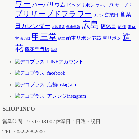
ワー
ハーバリウム
ビッグリボン
プリザーブド
ブーケ
プリザーブドフラワー
営業
営業日
リボン
広島
日カレンダー
店休日
新作
東京
大地農園
年末年始
甲三堂
造
納車リボン
花器
車リボン
堂
母の日
納車
花
造花専門店
黒板
SHOP INFO
営業時間：9:30～18:00 / 休業日：日曜・祝日
TEL：082-298-2000