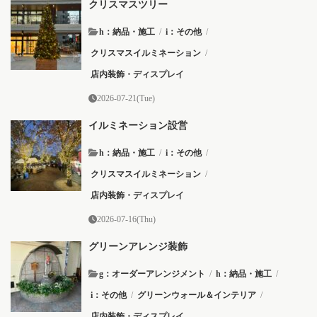
クリスマスツリー
h：納品・施工
/
i：その他
/
クリスマスイルミネーション
/
店内装飾・ディスプレイ
2026-07-21(Tue)
イルミネーション設営
h：納品・施工
/
i：その他
/
クリスマスイルミネーション
/
店内装飾・ディスプレイ
2026-07-16(Thu)
グリーンアレンジ装飾
g：オーダーアレンジメント
/
h：納品・施工
/
i：その他
/
グリーンウォール＆インテリア
/
店内装飾・ディスプレイ