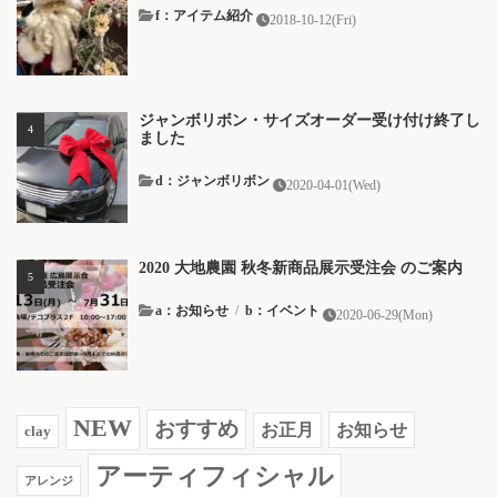
f：アイテム紹介
2018-10-12(Fri)
ジャンボリボン・サイズオーダー受け付け終了し
ました
d：ジャンボリボン
2020-04-01(Wed)
2020 大地農園 秋冬新商品展示受注会 のご案内
a：お知らせ
/
b：イベント
2020-06-29(Mon)
NEW
おすすめ
お知らせ
お正月
clay
アーティフィシャル
アレンジ