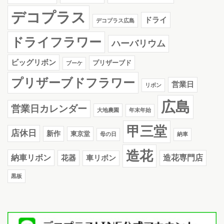
デコプラス
ドライ
デコプラス広島
ドライフラワー
ハーバリウム
ビッグリボン
プリザーブド
ブーケ
プリザーブドフラワー
営業日
リボン
広島
営業日カレンダー
大地農園
年末年始
甲三堂
店休日
新作
東京堂
母の日
納車
造花
納車リボン
花器
造花専門店
車リボン
黒板