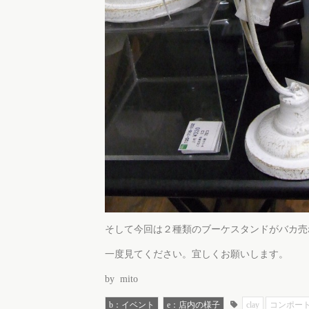
そして今回は２種類のブーケスタンドがバカ売
一度見てください。宜しくお願いします。
by mito
b：イベント
e：店内の様子
clay
コンポー