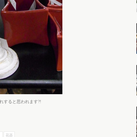
れすると思われます?!
ト
花器