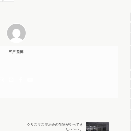
三戸 益徳
クリスマス展示会の荷物がやってき
た〜〜〜。