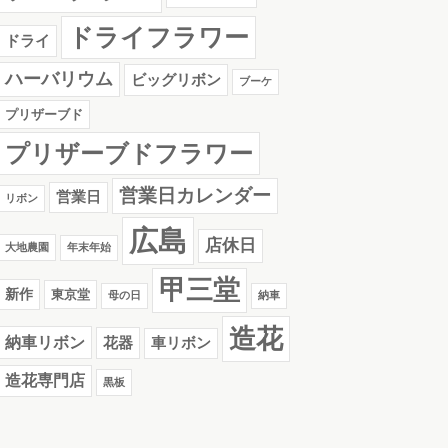
ドライフラワー
ドライ
ハーバリウム
ビッグリボン
ブーケ
プリザーブド
プリザーブドフラワー
営業日カレンダー
営業日
リボン
広島
店休日
大地農園
年末年始
甲三堂
新作
東京堂
母の日
納車
造花
納車リボン
花器
車リボン
造花専門店
黒板