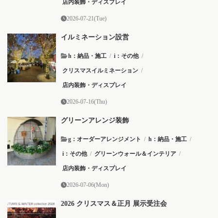
店内装飾・ディスプレイ
2026-07-21(Tue)
イルミネーション設営
h：納品・施工
/
i：その他
/
クリスマスイルミネーション
/
店内装飾・ディスプレイ
2026-07-16(Thu)
グリーンアレンジ装飾
g：オーダーアレンジメント
/
h：納品・施工
/
i：その他
/
グリーンウォール＆インテリア
/
店内装飾・ディスプレイ
2026-07-06(Mon)
2026 クリスマス＆正月 展示受注会