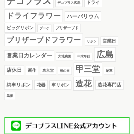
デコプラス
ドライ
デコプラス広島
ドライフラワー
ハーバリウム
ビッグリボン
プリザーブド
ブーケ
プリザーブドフラワー
営業日
リボン
広島
営業日カレンダー
大地農園
年末年始
甲三堂
店休日
新作
東京堂
母の日
納車
造花
納車リボン
花器
造花専門店
車リボン
黒板