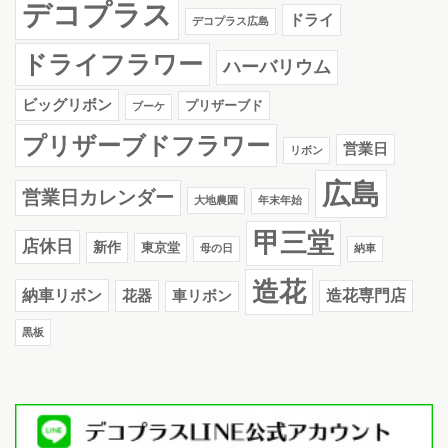
デコプラス
ドライ
デコプラス広島
ドライフラワー
ハーバリウム
ビッグリボン
プリザーブド
ブーケ
プリザーブドフラワー
営業日
リボン
広島
営業日カレンダー
大地農園
年末年始
甲三堂
店休日
新作
東京堂
母の日
納車
造花
納車リボン
花器
造花専門店
車リボン
黒板