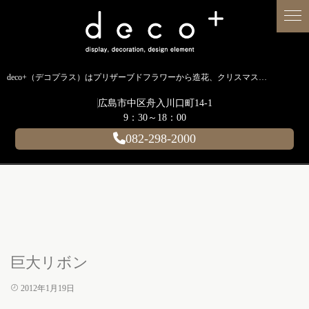
deco+（デコプラス）はプリザーブドフラワーから造花、クリスマス装飾、イルミネーションに至るまで扱う広島のディスプレイ専門ショップです。
広島市中区舟入川口町14-1
9：30～18：00
082-298-2000
巨大リボン
2012年1月19日