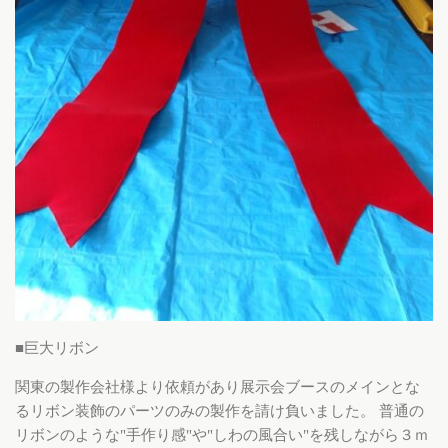
■巨大リボン
関東の製作会社様より依頼があり展示会ブースのメインとな
るリボン装飾のパーツのみの製作を請け負いました。 普通の
リボンのような"手作り感"や"しわの風合い"を残しながら３ｍ