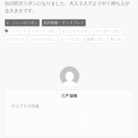
位の巨大リボンになりました。大人２人でようやく持ち上が
る大きさです。
d：ジャンボリボン
店内装飾・ディスプレイ
イベント
イベントリボン
オリジナルリボン
オーダーリボン
サプライズ
ジャンボリボン
ビッグリボン
納車リボン
車リボン
三戸 益徳
デコプラス代表。