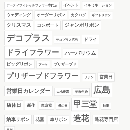
イベント
イルミネーション
アーティフィシャルフラワー専門店
ウェディング
オーダーリボン
カタログ
ギフトリボン
クリスマス
ジャンボリボン
コンポート
デコプラス
ドライ
デコプラス広島
ドライフラワー
ハーバリウム
ビッグリボン
プリザーブド
ブーケ
プリザーブドフラワー
営業日
リボン
広島
営業日カレンダー
大地農園
年末年始
甲三堂
店休日
新作
東京堂
母の日
納車
造花
納車リボン
花器
造花専門店
車リボン
黒板