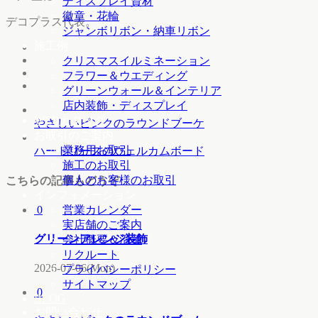
ディスプレイ資材
徽章・花輪
デコプラス代表。
ジャンボリボン・納車リボン
施工例
クリスマスイルミネーション
フラワー＆ウエディング
グリーンウォール＆インテリア
店内装飾・ディスプレイ
WEBカタログ
やさしいピンクのラウンドブーケ
お取引のご案内
業務用お取引
ハートリースのウェルカムボード
施工のお取引
個人のお客様のお取引
こちらの記事もどうぞ
インフォメーション
営業カレンダー
0
実店舗のご案内
グリーンアレンジ装飾
会社概要＆沿革
リクルート
2026-07-06(Mon)
プライバシーポリシー
サイトマップ
0
BLOG
お問い合わせ