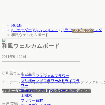
HOME
deco+（デコプラス）はプリザーブドフラワーから造花、
g：オーダーアレンジメント
/
フラワー＆ウエディング
広島市中区舟入川口町14-1
9：30～18：00
082-298-2000
和風ウェルカムボード
和風ウェルカムボード
2011年9月22日
商品情報
◇和風ウェルカムボード◇
アーティフィシャルフラワー
プリザーブドフラワー&ドライフラ
イミテーションの竹にピンポンマムを入れて。デンファレに
ワー
g：オーダーアレンジメント
フラワー＆ウエディング
壁面緑化、フェイクグリーン、人
工樹木
フラワー資材
三戸 益徳