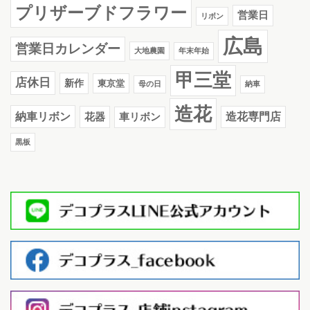
プリザーブドフラワー
営業日
リボン
広島
営業日カレンダー
大地農園
年末年始
甲三堂
店休日
新作
東京堂
母の日
納車
造花
納車リボン
花器
造花専門店
車リボン
黒板