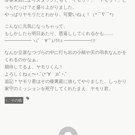
っちだっけ？と盛り上がりました。
やっぱりヤモリだとわかり、可愛いねぇ！（*⌒∇⌒*)
こんなに元気になっちゃって。
もしかしたら明日あたり、恩返ししてくれるかも……
━━━━━━ヽ(ﾟ｀∀´ﾟ)ﾉｳﾋｮ ━━━━━━!!!
なんか立派なつづらの中に打ち出の小槌や天の羽衣なんかを
くれるのかなぁ。
期待してるよ、ヤモリくん！
よろしくねぇ〜+.ﾟ(*´∀｀)bﾟ+.ﾟ
追記＊ヤモリ君はその後裏庭に放してやりました。しっかり
家守のミッションを死守してくれたまえ、ヤモリ君。
i：その他