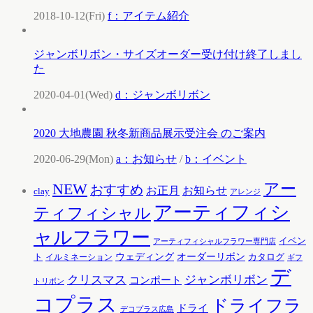
2018-10-12(Fri)
f：アイテム紹介
ジャンボリボン・サイズオーダー受け付け終了しまし
た
2020-04-01(Wed)
d：ジャンボリボン
2020 大地農園 秋冬新商品展示受注会 のご案内
2020-06-29(Mon)
a：お知らせ
/
b：イベント
アー
NEW
おすすめ
お知らせ
お正月
clay
アレンジ
アーティフィシ
ティフィシャル
ャルフラワー
イベン
アーティフィシャルフラワー専門店
ウェディング
オーダーリボン
ト
カタログ
イルミネーション
ギフ
デ
クリスマス
ジャンボリボン
コンポート
トリボン
コプラス
ドライフラ
ドライ
デコプラス広島