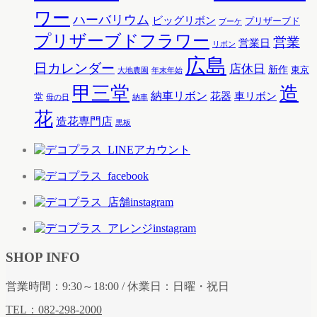
ワー
ハーバリウム
ビッグリボン
プリザーブド
ブーケ
プリザーブドフラワー
営業
営業日
リボン
広島
日カレンダー
店休日
新作
東京
大地農園
年末年始
甲三堂
造
納車リボン
花器
車リボン
堂
母の日
納車
花
造花専門店
黒板
SHOP INFO
営業時間：9:30～18:00 / 休業日：日曜・祝日
TEL：082-298-2000