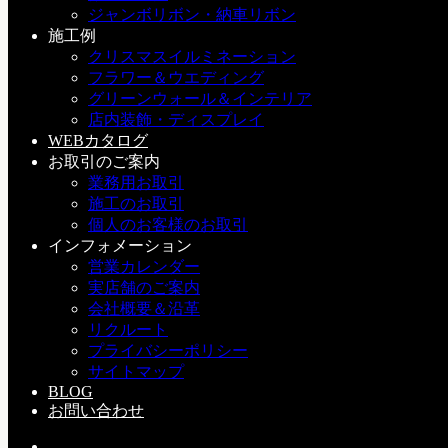
ジャンボリボン・納車リボン
三戸 益徳
施工例
クリスマスイルミネーション
デコプラス代表。
フラワー＆ウエディング
グリーンウォール＆インテリア
店内装飾・ディスプレイ
WEBカタログ
お取引のご案内
業務用お取引
施工のお取引
宮島厳島神社にて。
個人のお客様のお取引
インフォメーション
ホワイトブーケとスワロフスキーの蝶
営業カレンダー
実店舗のご案内
こちらの記事もどうぞ
会社概要＆沿革
リクルート
0
プライバシーポリシー
サイトマップ
本日の納品！
BLOG
お問い合わせ
2008-05-28(Wed)