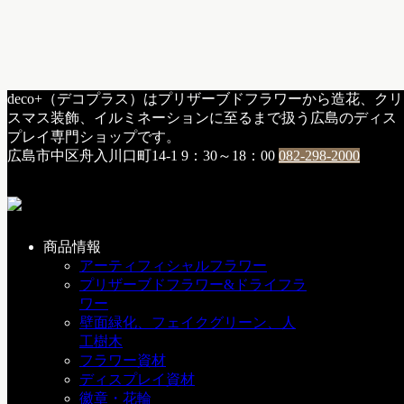
HOME
deco+（デコプラス）はプリザーブドフラワーから造花、クリ
g：オーダーアレンジメント
/
フラワー＆ウエディング
スマス装飾、イルミネーションに至るまで扱う広島のディス
ピーチカラーのラウンドブーケ
プレイ専門ショップです。
広島市中区舟入川口町14-1
9：30～18：00
082-298-2000
ピーチカラーのラウンドブーケ
2010年7月13日
商品情報
アーティフィシャルフラワー
◇ピーチカラーのラウンドブーケ◇
プリザーブドフラワー&ドライフラ
ワー
ガーデンウェディングでナチュラルなブーケを。生成り色の
壁面緑化、フェイクグリーン、人
ドレスに、花冠。ナチュラルなピーチカラーのラウンドブー
工樹木
ケがよくお似合いでとても素敵でした。
フラワー資材
ディスプレイ資材
g：オーダーアレンジメント
フラワー＆ウエディング
徽章・花輪