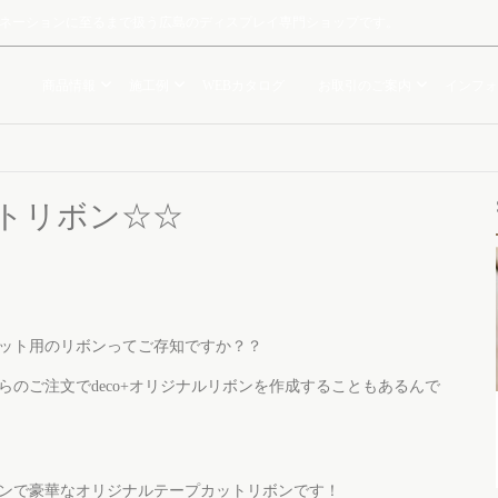
ルミネーションに至るまで扱う広島のディスプレイ専門ショップです。
商品情報
施工例
WEBカタログ
お取引のご案内
インフォ
トリボン☆☆
ット用のリボンってご存知ですか？？
のご注文でdeco+オリジナルリボンを作成することもあるんで
ンで豪華なオリジナルテープカットリボンです！