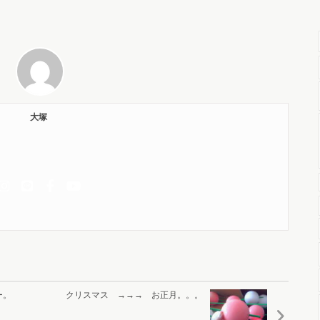
大塚
ー。
クリスマス →→→ お正月。。。