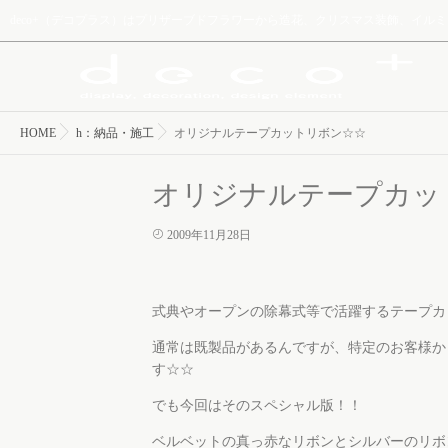
deco+（デコプラス）はプリザーブドフラワーから造花、クリスマス装飾、イ
HOME
h：納品・施工
オリジナルテープカットリボン☆☆
オリジナルテープカッ
2009年11月28日
式典やオープンの除幕式等で活躍するテープカ
通常は既製品があるんですが、特定のお客様から
す☆☆
でも今回はそのスペシャル版！！
ベルベットの真っ赤なリボンとシルバーのリボ