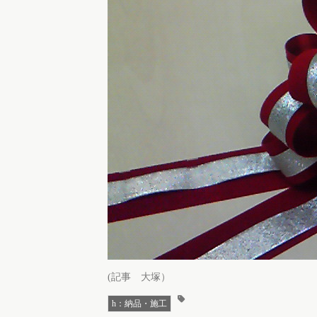
(記事 大塚）
h：納品・施工