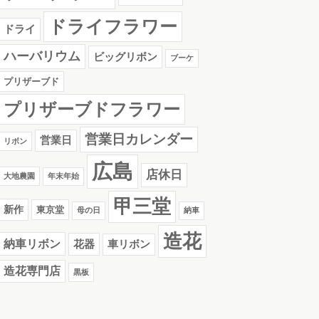
ドライフラワー
ドライ
ハーバリウム
ビッグリボン
ブーケ
プリザーブド
プリザーブドフラワー
営業日カレンダー
営業日
リボン
広島
店休日
大地農園
年末年始
甲三堂
新作
東京堂
母の日
納車
造花
納車リボン
花器
車リボン
造花専門店
黒板