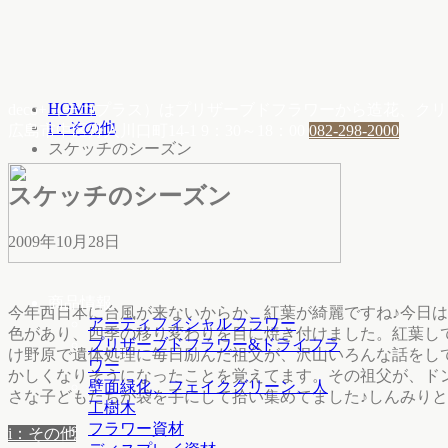
HOME
deco+（デコプラス）はプリザーブドフラワーから造花、
i：その他
広島市中区舟入川口町14-1
9：30～18：00
082-298-2000
スケッチのシーズン
スケッチのシーズン
2009年10月28日
商品情報
今年西日本に台風が来ないからか、紅葉が綺麗ですね♪今日
アーティフィシャルフラワー
色があり、四季の移り変わりを目に焼き付けました。紅葉し
プリザーブドフラワー&ドライフラ
け野原で遺体処理に毎日励んだ祖父が、沢山いろんな話をし
ワー
かしくなりそうになったことを覚えてます。その祖父が、ド
壁面緑化、フェイクグリーン、人
さな子どもたちが袋を手にして拾い集めてました♪しんみりと
工樹木
フラワー資材
i：その他