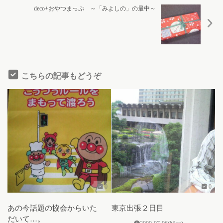
deco+おやつまっぷ ～「みよしの」の最中～
こちらの記事もどうぞ
0
0
あの今話題の協会からいた
東京出張２日目
だいて…。