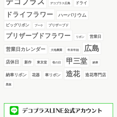
デコプラス
ドライ
デコプラス広島
ドライフラワー
ハーバリウム
ビッグリボン
プリザーブド
ブーケ
プリザーブドフラワー
営業日
リボン
広島
営業日カレンダー
大地農園
年末年始
甲三堂
店休日
新作
東京堂
母の日
納車
造花
納車リボン
花器
造花専門店
車リボン
黒板