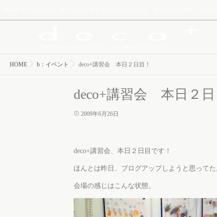
deco+（デコプラス）はプリザーブドフラワーから造花、クリスマス装飾、イ
HOME
b：イベント
deco+講習会 本日２日目！
deco+講習会 本日２
2009年6月26日
deco+講習会、本日２日目です！
ほんとは昨日、ブログアップしようと思ってた
会場の感じはこんな状態。