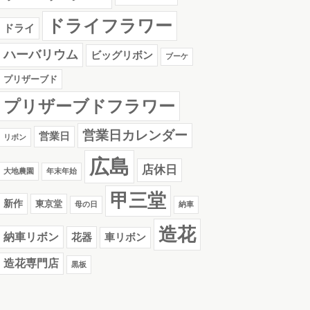
ドライフラワー
ドライ
ハーバリウム
ビッグリボン
ブーケ
プリザーブド
プリザーブドフラワー
営業日カレンダー
営業日
リボン
広島
店休日
大地農園
年末年始
甲三堂
新作
東京堂
母の日
納車
造花
納車リボン
花器
車リボン
造花専門店
黒板