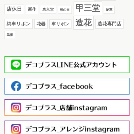
甲三堂
店休日
新作
東京堂
母の日
納車
造花
納車リボン
花器
造花専門店
車リボン
黒板