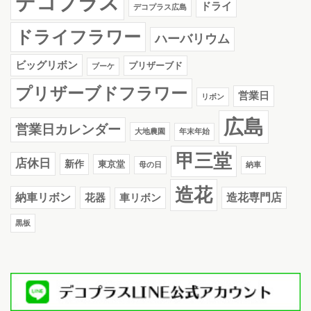
デコプラス
ドライ
デコプラス広島
ドライフラワー
ハーバリウム
ビッグリボン
プリザーブド
ブーケ
プリザーブドフラワー
営業日
リボン
広島
営業日カレンダー
大地農園
年末年始
甲三堂
店休日
新作
東京堂
母の日
納車
造花
納車リボン
花器
造花専門店
車リボン
黒板