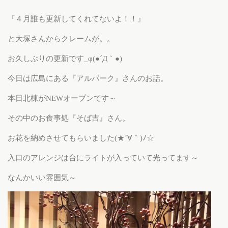
『４月誰も更新してくれてないよ！！』
と大塚さんからクレームが。。
お久しぶりの更新です_φ(●´Д｀●)
今日は広島にある『アルパーク』さんのお話。
本日北棟がNEWオープンです～
その中のお食事処『そば吉』さん。
お花を納めさせてもらいました(★´∀｀)ﾉ☆
入口のアレンジは台にライトが入っていて光ってます～
なんかいい雰囲気～