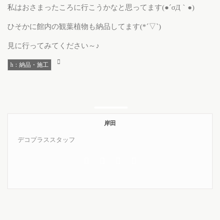
私はおさまったころに行こうかなと思ってます(●´σД｀●)
ひそかに館内の観葉植物も納品してます(*´▽`)
見に行ってみてください～♪
h：納品・施工
岸田
デコプラススタッフ