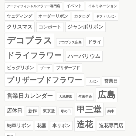
イベント
イルミネーション
アーティフィシャルフラワー専門店
ウェディング
オーダーリボン
カタログ
ギフトリボン
クリスマス
ジャンボリボン
コンポート
デコプラス
ドライ
デコプラス広島
ドライフラワー
ハーバリウム
ビッグリボン
プリザーブド
ブーケ
プリザーブドフラワー
営業日
リボン
広島
営業日カレンダー
大地農園
年末年始
甲三堂
店休日
新作
東京堂
母の日
納車
造花
納車リボン
花器
造花専門店
車リボン