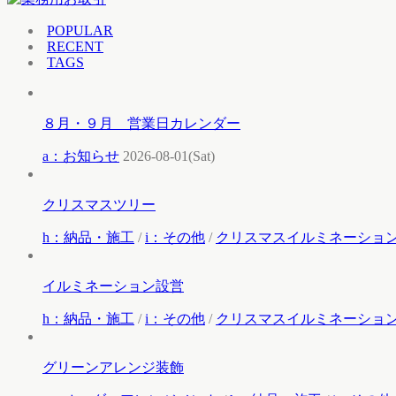
POPULAR
RECENT
TAGS
８月・９月 営業日カレンダー
a：お知らせ
2026-08-01(Sat)
クリスマスツリー
h：納品・施工
/
i：その他
/
クリスマスイルミネーショ
イルミネーション設営
h：納品・施工
/
i：その他
/
クリスマスイルミネーショ
グリーンアレンジ装飾