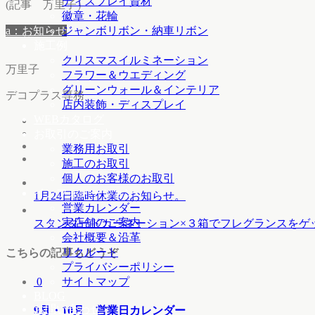
ディスプレイ資材
(記事 万里子）
徽章・花輪
a：お知らせ
ジャンボリボン・納車リボン
施工例
クリスマスイルミネーション
万里子
フラワー＆ウエディング
グリーンウォール＆インテリア
デコプラス専務
店内装飾・ディスプレイ
WEBカタログ
お取引のご案内
業務用お取引
施工のお取引
個人のお客様のお取引
インフォメーション
1月24日臨時休業のお知らせ。
営業カレンダー
実店舗のご案内
スタンダードカーネーション×３箱でフレグランスをゲ
会社概要＆沿革
リクルート
こちらの記事もどうぞ
プライバシーポリシー
サイトマップ
0
BLOG
お問い合わせ
9月・10月 営業日カレンダー