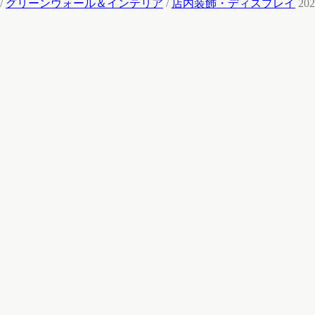
/
グリーンウォール＆インテリア
/
店内装飾・ディスプレイ
202