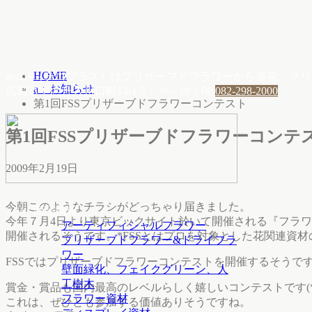
HOME
deco+（デコプラス）はプリザーブドフラワーから造花、
a：お知らせ
広島市中区舟入川口町14-1
9：30～18：00
082-298-2000
第1回FSSプリザーブドフラワーコンテスト
第1回FSSプリザーブドフラワーコンテ
2009年2月19日
今朝このようなチラシがどっちゃり届きました。
商品情報
今年７月4日より東京ビックサイト於いて開催される『フラワード
アーティフィシャルフラワー
開催されるそうです。*FSSとはプロを対象とした花関連資
プリザーブドフラワー&ドライフラ
ワー
FSSではプリザーブドフラワーコンテストを開催するそうです
壁面緑化、フェイクグリーン、人
工樹木
賞金・賞品も国内最高のレベルらしく嬉しいコンテストです(*^o^)
フラワー資材
これは、ぜひとも参加する価値ありそうですね。