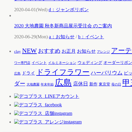
2020-04-01(Wed)
d：ジャンボリボン
2020 大地農園 秋冬新商品展示受注会 のご案内
2020-06-29(Mon)
a：お知らせ
/
b：イベント
アー
NEW
おすすめ
お知らせ
お正月
clay
アレンジ
ウェディング
オーダーリボ
イベント
イルミネーション
ワー専門店
ドライフラワー
ハーバリウム
ドライ
ビ
広島
広島
甲
ダー
店休日
新作
東京堂
大地農園
年末年始
母の日