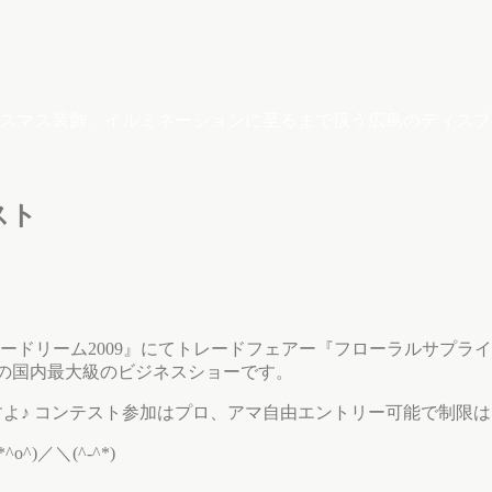
クリスマス装飾、イルミネーションに至るまで扱う広島のディス
スト
リーム2009』にてトレードフェアー『フローラルサプライショー(
材の国内最大級のビジネスショーです。
よ♪ コンテスト参加はプロ、アマ自由エントリー可能で制限はない
／＼(^-^*)