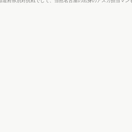
都道府県別対抗戦でして、当然名古屋の出身のアスカ担当マン