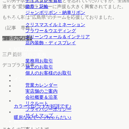
この男子駅伝は写真を撮ることを忘れていたのですが、全国
ディスプレイ資材
過する”愛知”のランナーに声援も大きく興奮されてました。
徽章・花輪
ジャンボリボン・納車リボン
もちろん私は”広島県”のチームを応援しておりました。
施工例
クリスマスイルミネーション
（記事 専務）
フラワー＆ウエディング
グリーンウォール＆インテリア
e：店内の様子
店内装飾・ディスプレイ
WEBカタログ
三戸 益徳
お取引のご案内
業務用お取引
デコプラス代表。
施工のお取引
個人のお客様のお取引
インフォメーション
営業カレンダー
実店舗のご案内
会社概要＆沿革
リクルート
カラーパレットが好評です♪
プライバシーポリシー
サイトマップ
暖房なんてへっちゃらだい♪
BLOG
お問い合わせ