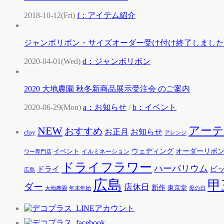
2018-10-12(Fri)
f：アイテム紹介
ジャンボリボン・サイズオーダー受け付け終了しました
2020-04-01(Wed)
d：ジャンボリボン
2020 大地農園 秋冬新商品展示受注会 のご案内
2020-06-29(Mon)
a：お知らせ
/
b：イベント
アー
NEW
おすすめ
お知らせ
お正月
clay
アレンジ
ウェディング
オーダーリボ
イベント
イルミネーション
ワー専門店
ドライフラワー
ハーバリウム
ドライ
ビ
広島
広島
甲
ダー
店休日
新作
東京堂
大地農園
年末年始
母の日