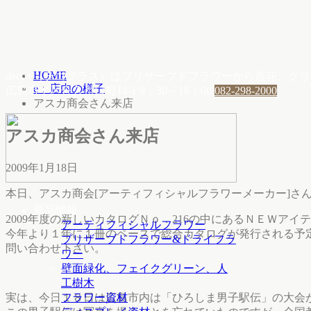
HOME
deco+（デコプラス）はプリザーブドフラワーから造花、
e：店内の様子
広島市中区舟入川口町14-1
9：30～18：00
082-298-2000
アスカ商会さん来店
アスカ商会さん来店
2009年1月18日
本日、アスカ商会[アーティフィシャルフラワーメーカー]さ
商品情報
2009年度の新しいカタログＮｏ．216の中にあるＮＥＷア
アーティフィシャルフラワー
今年より１年に１冊のペースで総合カタログが発行される予
プリザーブドフラワー&ドライフラ
問い合わせ下さい。
ワー
壁面緑化、フェイクグリーン、人
工樹木
実は、今日１８日は広島市内は「ひろしま男子駅伝」の大会
フラワー資材