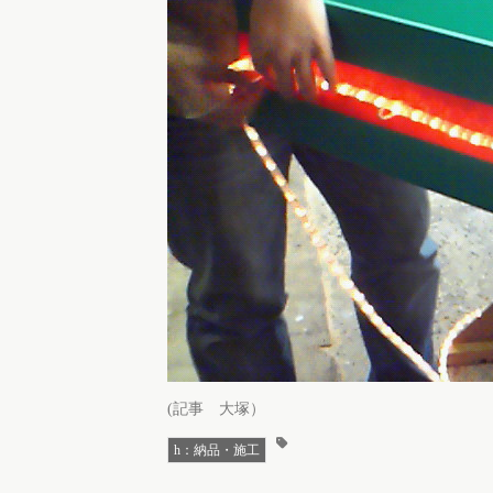
(記事 大塚）
h：納品・施工