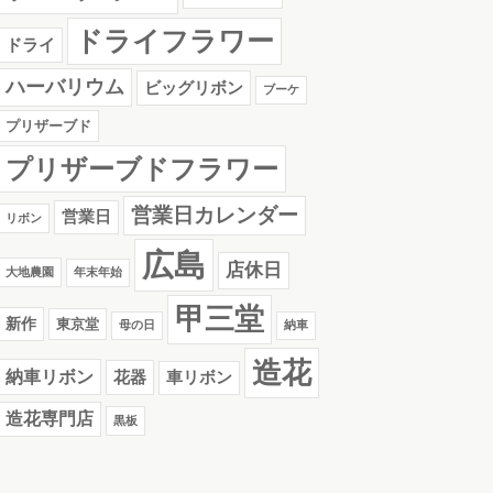
ドライフラワー
ドライ
ハーバリウム
ビッグリボン
ブーケ
プリザーブド
プリザーブドフラワー
営業日カレンダー
営業日
リボン
広島
店休日
大地農園
年末年始
甲三堂
新作
東京堂
母の日
納車
造花
納車リボン
花器
車リボン
造花専門店
黒板