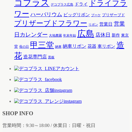
コプラス
ドライフラ
ドライ
デコプラス広島
ワー
ハーバリウム
ビッグリボン
プリザーブド
ブーケ
プリザーブドフラワー
営業
営業日
リボン
広島
日カレンダー
店休日
新作
東京
大地農園
年末年始
甲三堂
造
納車リボン
花器
車リボン
堂
母の日
納車
花
造花専門店
黒板
SHOP INFO
営業時間：9:30～18:00 / 休業日：日曜・祝日