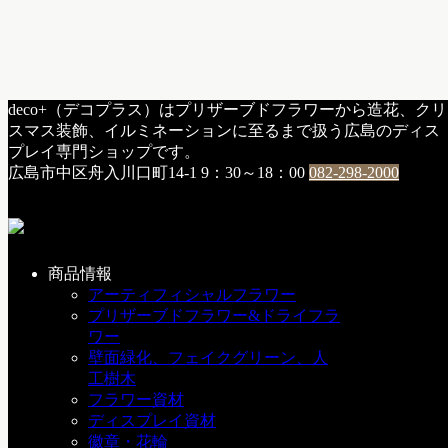
HOME
deco+（デコプラス）はプリザーブドフラワーから造花、クリ
h：納品・施工
/
クリスマスイルミネーション
スマス装飾、イルミネーションに至るまで扱う広島のディス
百貨店入口のクリスマスVP
プレイ専門ショップです。
広島市中区舟入川口町14-1
9：30～18：00
082-298-2000
百貨店入口のクリスマスVP
2008年11月18日
商品情報
アーティフィシャルフラワー
■百貨店入口のクリスマスVP
プリザーブドフラワー&ドライフラ
ワー
デコレーター様に材料納品した施工例です。
壁面緑化、フェイクグリーン、人
アイアンフレームをハート形に製作しPVCガーランド
工樹木
をベースにポインセチアやオーナメントを取付。
フラワー資材
高級感、インパクトは抜群でした。
ディスプレイ資材
徽章・花輪