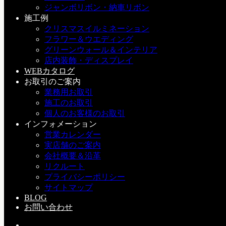
h：納品・施工
クリスマスイルミネーション
ジャンボリボン・納車リボン
施工例
三戸 益徳
クリスマスイルミネーション
フラワー＆ウエディング
デコプラス代表。
グリーンウォール＆インテリア
店内装飾・ディスプレイ
WEBカタログ
お取引のご案内
業務用お取引
施工のお取引
個人のお客様のお取引
便利アイテム
インフォメーション
営業カレンダー
クリスマスはまだまだつづく・・・
実店舗のご案内
会社概要＆沿革
こちらの記事もどうぞ
リクルート
プライバシーポリシー
0
サイトマップ
BLOG
クリスマスの準備が大変で〜す
お問い合わせ
2012-10-28(Sun)