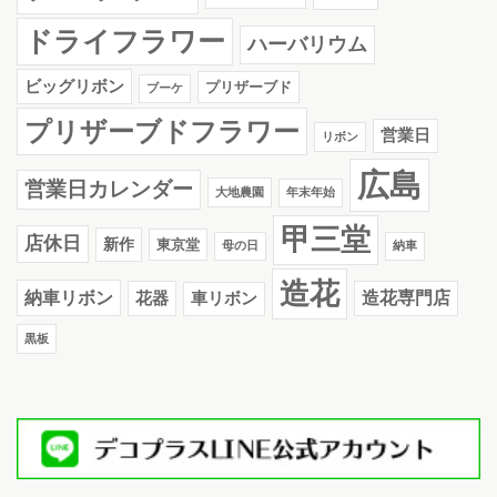
ドライフラワー
ハーバリウム
ビッグリボン
プリザーブド
ブーケ
プリザーブドフラワー
営業日
リボン
広島
営業日カレンダー
大地農園
年末年始
甲三堂
店休日
新作
東京堂
母の日
納車
造花
納車リボン
花器
造花専門店
車リボン
黒板