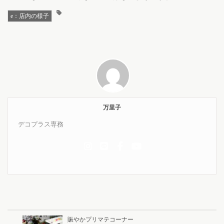
e：店内の様子
万里子
デコプラス専務
賑やかプリマテコーナー