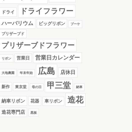
ドライフラワー
ドライ
ハーバリウム
ビッグリボン
ブーケ
プリザーブド
プリザーブドフラワー
営業日カレンダー
営業日
リボン
広島
店休日
大地農園
年末年始
甲三堂
新作
東京堂
母の日
納車
造花
納車リボン
花器
車リボン
造花専門店
黒板