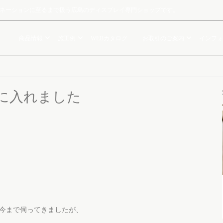
ルミネーションに至るまで扱う広島のディスプレイ専門ショップです。
商品情報
施工例
WEBカタログ
お取引のご案内
インフォ
に入れました
今まで伺ってきましたが、