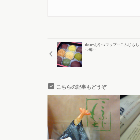
deco+おやつマップ～こふじも
つ編～
こちらの記事もどうぞ