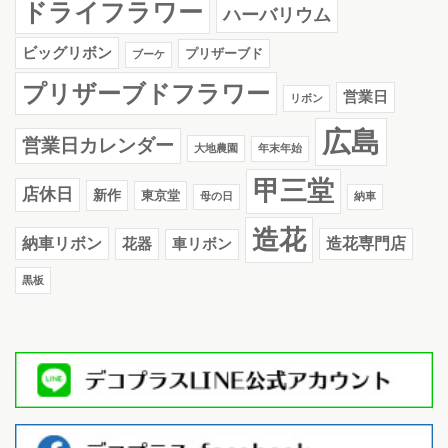
ドライフラワー
ハーバリウム
ビッグリボン
プリザーブド
ブーケ
プリザーブドフラワー
営業日
リボン
広島
営業日カレンダー
大地農園
年末年始
甲三堂
店休日
新作
東京堂
母の日
納車
造花
納車リボン
花器
造花専門店
車リボン
黒板