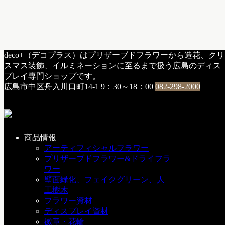
HOME
deco+（デコプラス）はプリザーブドフラワーから造花、クリ
f：アイテム紹介
スマス装飾、イルミネーションに至るまで扱う広島のディス
新商品の試作品・・・開発は続く・・・
プレイ専門ショップです。
広島市中区舟入川口町14-1
9：30～18：00
082-298-2000
新商品の試作品・・・開発は続
く・・・
2008年7月31日
商品情報
アーティフィシャルフラワー
クリスマスの商品は毎年毎年、新商品の嵐です。
プリザーブドフラワー&ドライフラ
ワー
中でもイルミネーションは毎回試行錯誤の末に各社いろんな
壁面緑化、フェイクグリーン、人
商品が出てきます。
工樹木
フラワー資材
今日、届いた新商品の試作品は一本のLEDストリングスタイ
ディスプレイ資材
プのイルミネーションに３色の電球が入ってるもの。
徽章・花輪