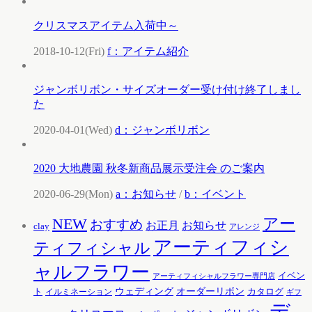
クリスマスアイテム入荷中～
2018-10-12(Fri)
f：アイテム紹介
ジャンボリボン・サイズオーダー受け付け終了しまし
た
2020-04-01(Wed)
d：ジャンボリボン
2020 大地農園 秋冬新商品展示受注会 のご案内
2020-06-29(Mon)
a：お知らせ
/
b：イベント
アー
NEW
おすすめ
お知らせ
お正月
clay
アレンジ
アーティフィシ
ティフィシャル
ャルフラワー
イベン
アーティフィシャルフラワー専門店
ウェディング
オーダーリボン
ト
カタログ
イルミネーション
ギフ
デ