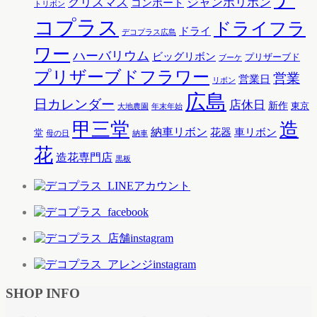
クリスマス
ジャンボリボン
コンポート
トリボン
コプラス
ドライフラ
ドライ
デコプラス広島
ワー
ハーバリウム
ビッグリボン
プリザーブド
ブーケ
プリザーブドフラワー
営業
営業日
リボン
広島
日カレンダー
店休日
新作
東京
大地農園
年末年始
甲三堂
造
納車リボン
花器
車リボン
堂
母の日
納車
花
造花専門店
黒板
SHOP INFO