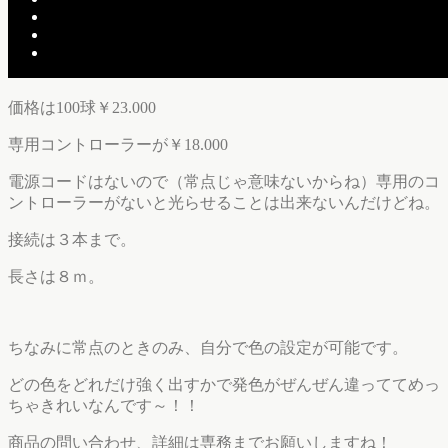
あぁ、画像じゃなくて映像で見せたいです（泣）
価格は100球￥23.000
専用コントローラーが￥18.000
電源コードはないので（常点じゃ意味ないからね）専用のコ
ントローラーがないと光らせることは出来ないんだけどね。
接続は３本まで。
長さは８ｍ。
ちなみに常点のときのみ、自分で色の設定が可能です。
どの色をどれだけ強く出すかで発色がぜんぜん違っててめっ
ちゃきれいなんです～！！
商品の問い合わせ、詳細は専務までお願いしますね！