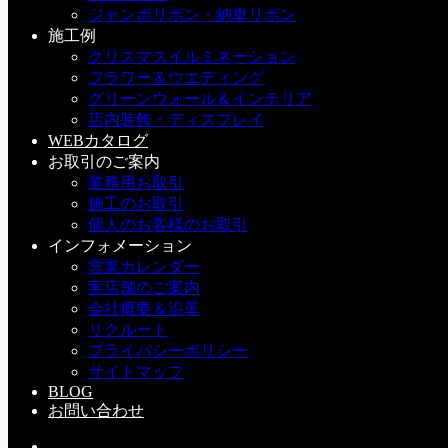
ジャンボリボン・納車リボン
今まで出ていた商品と何が違うかというと・・・・
施工例
今までは１本のストリングスに異なった色の電球が一個づつ
クリスマスイルミネーション
順番についてたんだけど、今回のは一個の電球の中に３つの
フラワー＆ウエディング
電球が入ってるもの。
グリーンウォール＆インテリア
店内装飾・ディスプレイ
WEBカタログ
お取引のご案内
色は青・緑・赤の３色。
業務用お取引
コードの色はクリアとグリーン。
施工のお取引
個人のお客様のお取引
今は試作段階なのでコードが太いんですがこれがもっとスリ
インフォメーション
ムになるみたいです。
営業カレンダー
実店舗のご案内
会社概要＆沿革
リクルート
画像を良く見ていただくと分かると思うんだけど、同じ電飾
プライバシーポリシー
でしょ？
サイトマップ
同じ場所が違う色で光るでしょう♪
BLOG
お問い合わせ
これがグラデーションで３色が混ざり合ったりしてもっとた
くさんの色を生み出すんです！